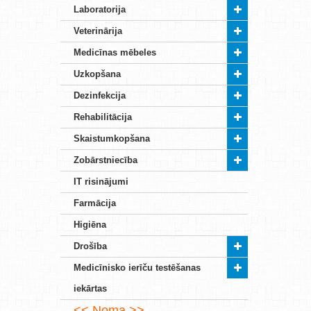
Laboratorija
Veterinārija
Medicīnas mēbeles
Uzkopšana
Dezinfekcija
Rehabilitācija
Skaistumkopšana
Zobārstniecība
IT risinājumi
Farmācija
Higiēna
Drošība
Medicīnisko ierīču testēšanas
iekārtas
Noma