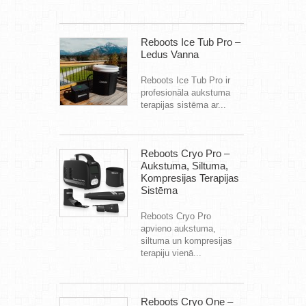
Reboots Ice Tub Pro –
Ledus Vanna
Reboots Ice Tub Pro ir
profesionāla aukstuma
terapijas sistēma ar...
Reboots Cryo Pro –
Aukstuma, Siltuma,
Kompresijas Terapijas
Sistēma
Reboots Cryo Pro
apvieno aukstuma,
siltuma un kompresijas
terapiju vienā...
Reboots Cryo One –