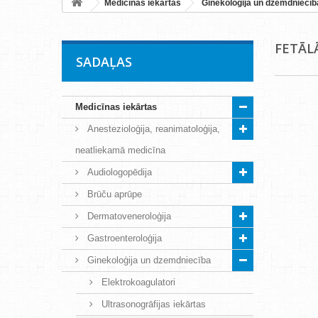
Medicīnas iekārtas
Ginekoloģija un dzemdniecīb
FETĀL
SADAĻAS
Medicīnas iekārtas
Anestezioloģija, reanimatoloģija,
neatliekamā medicīna
Audiologopēdija
Brūču aprūpe
Dermatoveneroloģija
Gastroenteroloģija
Ginekoloģija un dzemdniecība
Elektrokoagulatori
Ultrasonogrāfijas iekārtas