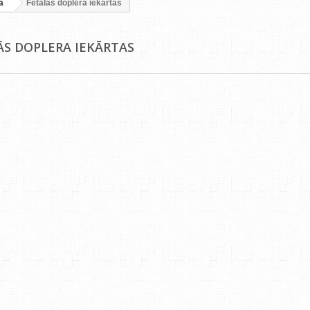
a
Fetālās doplera iekārtas
ĀS DOPLERA IEKĀRTAS