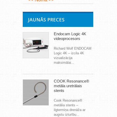
JAUNĀS PRECES
Endocam Logic 4K
videoprocesors
Richard Wolf ENDOCAM
Logic 4K – izcila 4K
vizualizācija
maksimālai...
COOK Resonance®
metāla uretrālais
stents
Cook Resonance®
metālia stents –
ilgtermiņa drenāža ar
augstu izturību...