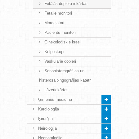
Fetālās doplera iekārtas
Fetālie monitori
Morcelatori
Pacientu monitori
Ginekoloģiskie krēsli
Kolposkopi
Vaskulārie dopleri
Sonohisterogrāfijas un
histerosalpingogrāfijas katetri
Lāzeriekārtas
Ģimenes medicīna
Kardioloģija
Ķirurģija
Neiroloģija
Neonataloģija