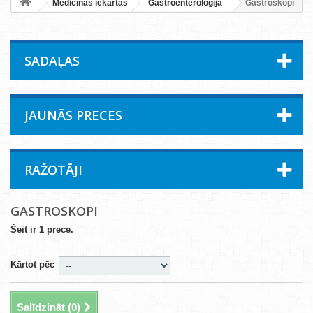
Medicīnas iekārtas
Gastroenteroloģija
Gastroskopi
SADAĻAS
JAUNĀS PRECES
RAŽOTĀJI
GASTROSKOPI
Šeit ir 1 prece.
Kārtot pēc
Salīdzināt (
0
)