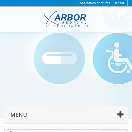
Sazināties ar mums
Ienākt
AKTUALITĀTES
PAR MUMS
PROJEKTI
KONTAKTI
REKVIZĪTI
PRIVĀTUMA POLITIKA
MENU