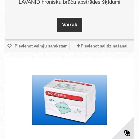
LAVANID hronisku brūču apstrādes šķīdumi
Vairāk
Pievienot vēlmju sarakstam
Pievienot salīdzināšanai