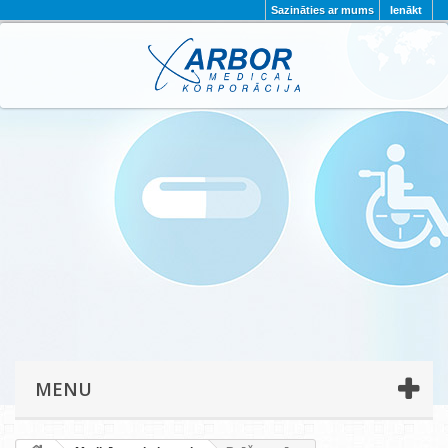
Sazināties ar mums
Ienākt
AKTUALITĀTES
PAR MUMS
PROJEKTI
KONTAKTI
REKVIZĪTI
PRIVĀTUMA POLITIKA
MENU