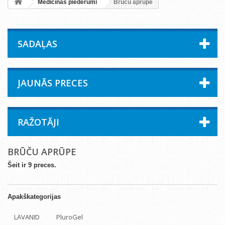
Medicīnas piederumi
Brūču aprūpe
SADAĻAS
JAUNĀS PRECES
RAŽOTĀJI
BRŪČU APRŪPE
Šeit ir 9 preces.
Apakškategorijas
LAVANID
PluroGel