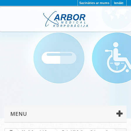
Sazināties ar mums
Ienākt
AKTUALITĀTES
PAR MUMS
PROJEKTI
KONTAKTI
REKVIZĪTI
PRIVĀTUMA POLITIKA
MENU