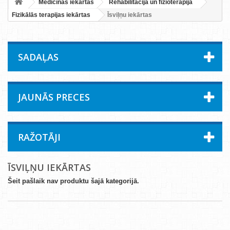
Medicīnas iekārtas
Rehabilitācija un fizioterapija
Fizikālās terapijas iekārtas
Īsviļņu iekārtas
SADAĻAS
JAUNĀS PRECES
RAŽOTĀJI
ĪSVIĻŅU IEKĀRTAS
Šeit pašlaik nav produktu šajā kategorijā.