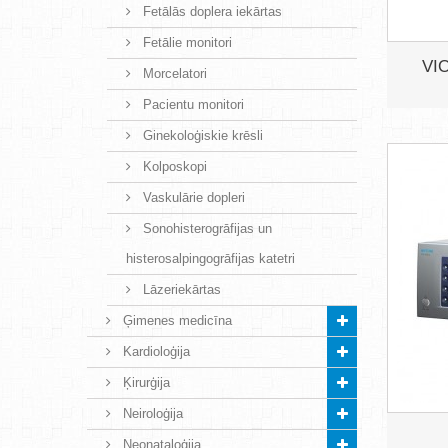
Fetālās doplera iekārtas
Fetālie monitori
VIO
Morcelatori
Pacientu monitori
Ginekoloģiskie krēsli
Kolposkopi
Vaskulārie dopleri
Sonohisterogrāfijas un
histerosalpingogrāfijas katetri
Lāzeriekārtas
Ģimenes medicīna
Kardioloģija
Ķirurģija
Neiroloģija
Neonataloģija