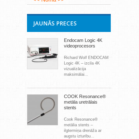
JAUNĀS PRECES
Endocam Logic 4K
videoprocesors
Richard Wolf ENDOCAM
Logic 4K – izcila 4K
vizualizācija
maksimālai...
COOK Resonance®
metāla uretrālais
stents
Cook Resonance®
metālia stents –
ilgtermiņa drenāža ar
augstu izturību...