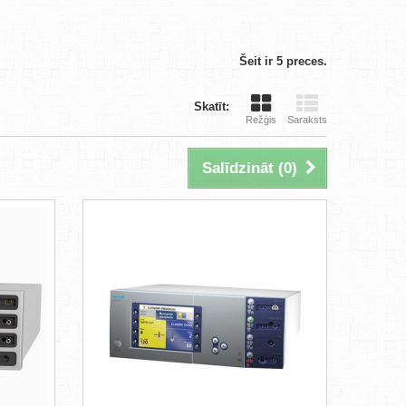
Šeit ir 5 preces.
Skatīt:
Režģis
Saraksts
Salīdzināt (
0
)