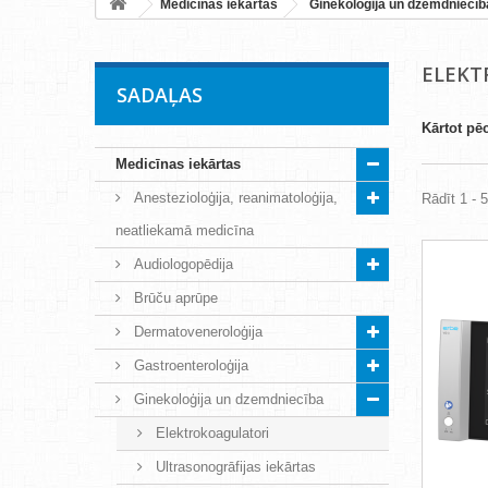
Medicīnas iekārtas
Ginekoloģija un dzemdniecīb
ELEKT
SADAĻAS
Kārtot pē
Medicīnas iekārtas
Anestezioloģija, reanimatoloģija,
Rādīt 1 - 
neatliekamā medicīna
Audiologopēdija
Brūču aprūpe
Dermatoveneroloģija
Gastroenteroloģija
Ginekoloģija un dzemdniecība
Elektrokoagulatori
Ultrasonogrāfijas iekārtas