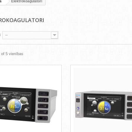
a
Elektrokoagulatori
ROKOAGULATORI
c
--
5 of 5 vienības