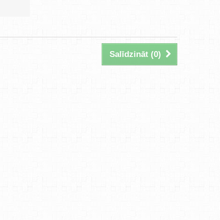
Salīdzināt (
0
)