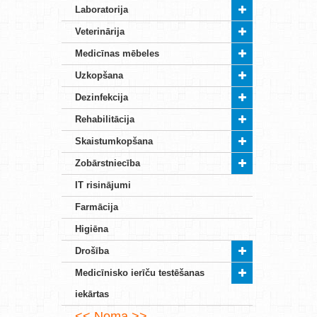
Laboratorija
Veterinārija
Medicīnas mēbeles
Uzkopšana
Dezinfekcija
Rehabilitācija
Skaistumkopšana
Zobārstniecība
IT risinājumi
Farmācija
Higiēna
Drošība
Medicīnisko ierīču testēšanas
iekārtas
Noma