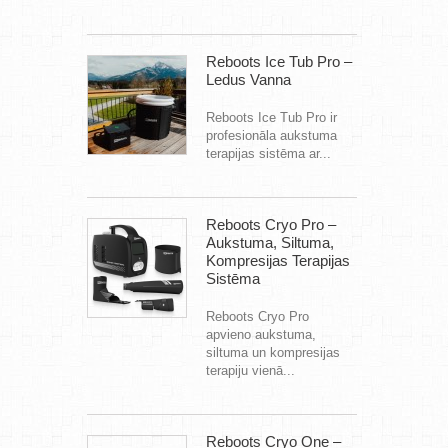
Reboots Ice Tub Pro –
Ledus Vanna
Reboots Ice Tub Pro ir
profesionāla aukstuma
terapijas sistēma ar...
Reboots Cryo Pro –
Aukstuma, Siltuma,
Kompresijas Terapijas
Sistēma
Reboots Cryo Pro
apvieno aukstuma,
siltuma un kompresijas
terapiju vienā...
Reboots Cryo One –