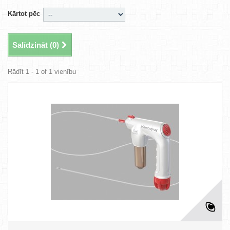
Kārtot pēc
Salīdzināt (
0
)
Rādīt 1 - 1 of 1 vienību