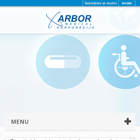
Sazināties ar mums
Ienākt
AKTUALITĀTES
PAR MUMS
PROJEKTI
KONTAKTI
REKVIZĪTI
PRIVĀTUMA POLITIKA
MENU