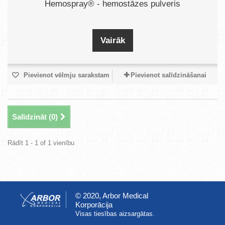
Hemospray® - hemostāzes pulveris
Vairāk
Pievienot vēlmju sarakstam
Pievienot salīdzināšanai
Salīdzināt (
0
)
Rādīt 1 - 1 of 1 vienību
© 2020, Arbor Medical
Korporācija
Visas tiesības aizsargātas.