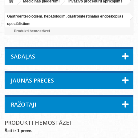
Medicīnas piederumi
Invazīvo procedūru aprīkojums
Gastroenterologiem, hepatologim, gastrointestinālās endoskopijas
speciālistiem
Produkti hemostāzei
SADAĻAS
JAUNĀS PRECES
RAŽOTĀJI
PRODUKTI HEMOSTĀZEI
Šeit ir 1 prece.