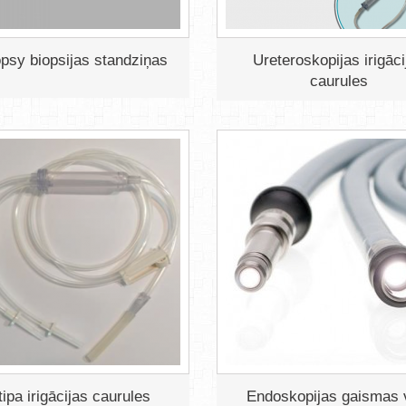
psy biopsijas standziņas
Ureteroskopijas irigāci
caurules
tipa irigācijas caurules
Endoskopijas gaismas 