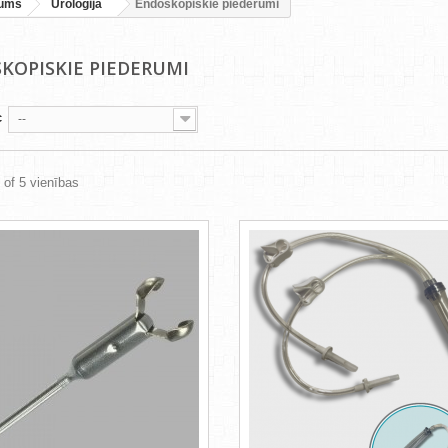
jums
Uroloģija
Endoskopiskie piederumi
KOPISKIE PIEDERUMI
c
--
5 of 5 vienības