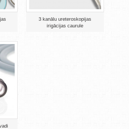
jas
3 kanālu ureteroskopijas
irigācijas caurule
vadi