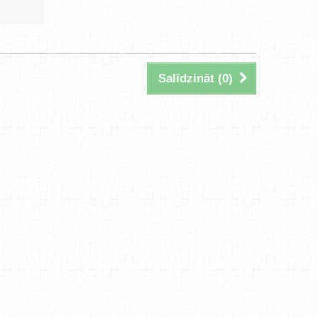
Salīdzināt (
0
)