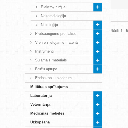
Elektroķirurģija
Neiroradioloģija
Neiroloģija
Rādīt 1 - 
Pretsaaugumu profilakse
Vienreizlietojamie materiāli
Instrumenti
Šujamais materiāls
Brūču aprūpe
Endoskopiju piederumi
Militārais aprīkojums
Laboratorija
Veterinārija
Medicīnas mēbeles
Uzkopšana