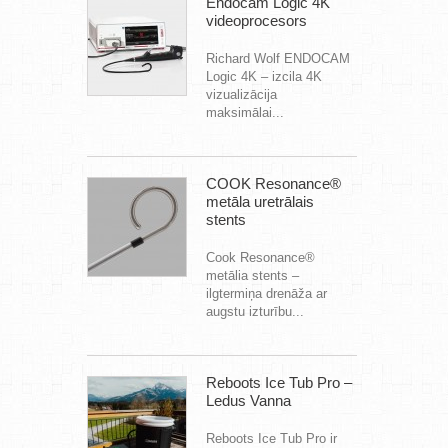
Endocam Logic 4K
videoprocesors
Richard Wolf ENDOCAM
Logic 4K – izcila 4K
vizualizācija
maksimālai...
COOK Resonance®
metāla uretrālais
stents
Cook Resonance®
metālia stents –
ilgtermiņa drenāža ar
augstu izturību...
Reboots Ice Tub Pro –
Ledus Vanna
Reboots Ice Tub Pro ir