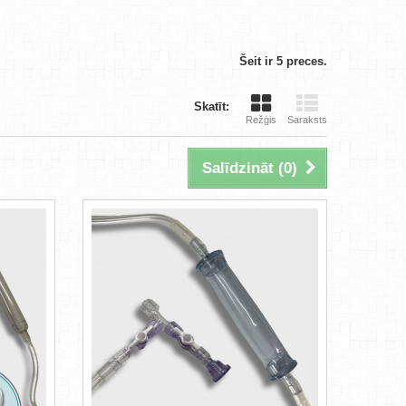
Šeit ir 5 preces.
Skatīt:
Režģis
Saraksts
Salīdzināt (
0
)