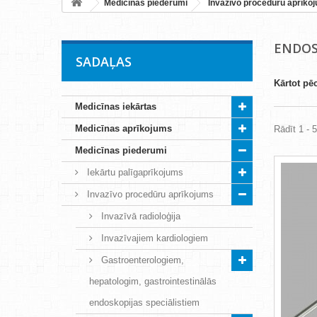
Medicīnas piederumi
Invazīvo procedūru aprīko
ENDOS
SADAĻAS
Kārtot pē
Medicīnas iekārtas
Medicīnas aprīkojums
Rādīt 1 - 
Medicīnas piederumi
Iekārtu palīgaprīkojums
Invazīvo procedūru aprīkojums
Invazīvā radioloģija
Invazīvajiem kardiologiem
Gastroenterologiem,
hepatologim, gastrointestinālās
endoskopijas speciālistiem