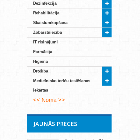
Dezinfekcija
Rehabilitācija
Skaistumkopšana
Zobārstniecība
IT risinājumi
Farmācija
Higiēna
Drošība
Medicīnisko ierīču testēšanas
iekārtas
Noma
JAUNĀS PRECES