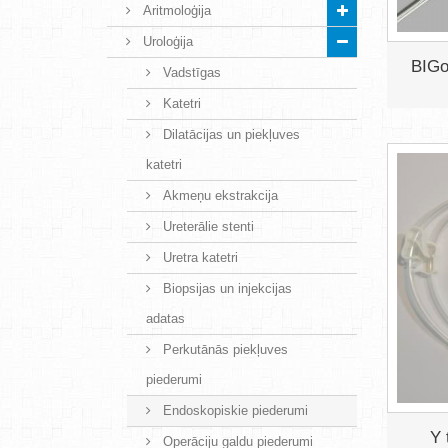
Aritmoloģija
Uroloģija
BIGo
Vadstīgas
Katetri
Dilatācijas un piekļuves
katetri
Akmeņu ekstrakcija
Ureterālie stenti
Uretra katetri
Biopsijas un injekcijas
adatas
Perkutānās piekļuves
piederumi
Endoskopiskie piederumi
Y 
Operāciju galdu piederumi