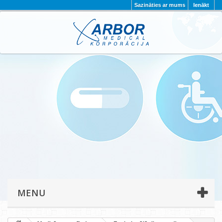
Sazināties ar mums
Ienākt
AKTUALITĀTES
PAR MUMS
PROJEKTI
KONTAKTI
REKVIZĪTI
PRIVĀTUMA POLITIKA
MENU