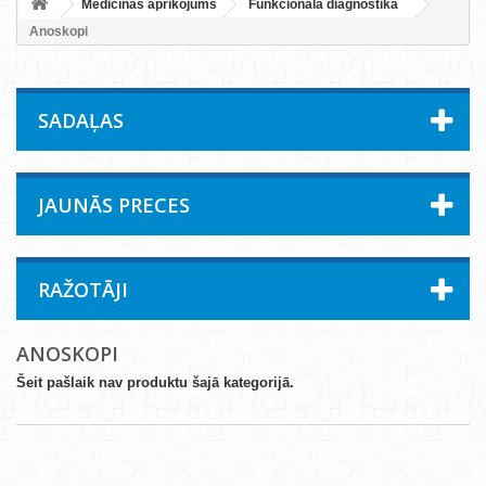
Medicīnas aprīkojums
Funkcionālā diagnostika
Anoskopi
SADAĻAS
JAUNĀS PRECES
RAŽOTĀJI
ANOSKOPI
Šeit pašlaik nav produktu šajā kategorijā.