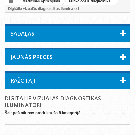
Medicīnas aprīkojums
Funkcionālā diagnostika
Digitālie vizualās diagnostikas iluminatori
SADAĻAS
JAUNĀS PRECES
RAŽOTĀJI
DIGITĀLIE VIZUALĀS DIAGNOSTIKAS
ILUMINATORI
Šeit pašlaik nav produktu šajā kategorijā.