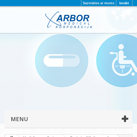
Sazināties ar mums
Ienākt
AKTUALITĀTES
PAR MUMS
PROJEKTI
KONTAKTI
REKVIZĪTI
PRIVĀTUMA POLITIKA
MENU