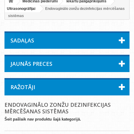
Medicīnas piederumi
Iekārtu palīgaprīkojums
Ultrasonogrāfijai
Endovaginālo zonžu dezinfekcijas mērcēšanas
sistēmas
SADAĻAS
JAUNĀS PRECES
RAŽOTĀJI
ENDOVAGINĀLO ZONŽU DEZINFEKCIJAS
MĒRCĒŠANAS SISTĒMAS
Šeit pašlaik nav produktu šajā kategorijā.