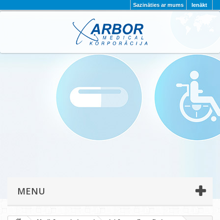
Sazināties ar mums
Ienākt
AKTUALITĀTES
PAR MUMS
PROJEKTI
KONTAKTI
REKVIZĪTI
PRIVĀTUMA POLITIKA
MENU