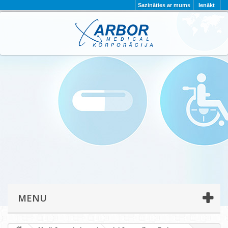
Sazināties ar mums
Ienākt
AKTUALITĀTES
PAR MUMS
PROJEKTI
KONTAKTI
REKVIZĪTI
PRIVĀTUMA POLITIKA
MENU