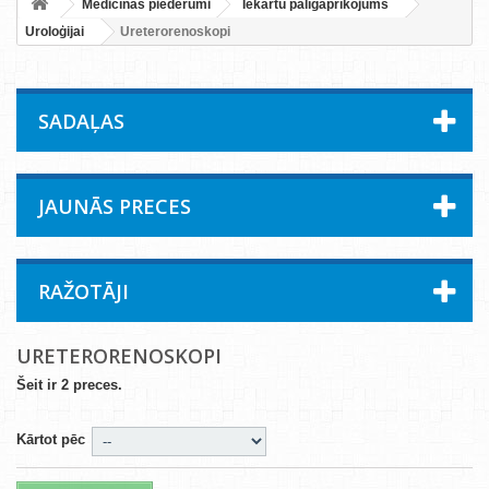
Medicīnas piederumi
Iekārtu palīgaprīkojums
Uroloģijai
Ureterorenoskopi
SADAĻAS
JAUNĀS PRECES
RAŽOTĀJI
URETERORENOSKOPI
Šeit ir 2 preces.
Kārtot pēc