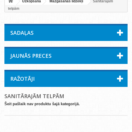
Uzkopšana
Mazgāšanas līdzekļi
Sanitārajām
telpām
SADAĻAS
JAUNĀS PRECES
RAŽOTĀJI
SANITĀRAJĀM TELPĀM
Šeit pašlaik nav produktu šajā kategorijā.