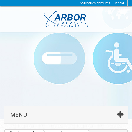
Sazināties ar mums
Ienākt
AKTUALITĀTES
PAR MUMS
PROJEKTI
KONTAKTI
REKVIZĪTI
PRIVĀTUMA POLITIKA
MENU