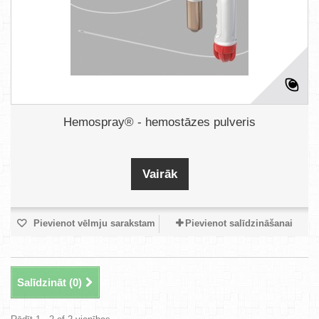
Hemospray® - hemostāzes pulveris
Vairāk
Pievienot vēlmju sarakstam
Pievienot salīdzināšanai
Salīdzināt (
0
)