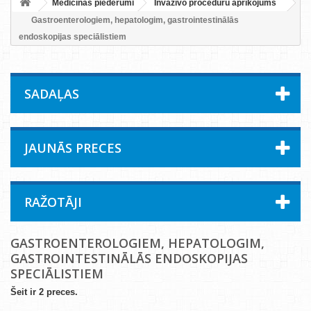
Medicīnas piederumi
Invazīvo procedūru aprīkojums
Gastroenterologiem, hepatologim, gastrointestinālās
endoskopijas speciālistiem
SADAĻAS
JAUNĀS PRECES
RAŽOTĀJI
GASTROENTEROLOGIEM, HEPATOLOGIM,
GASTROINTESTINĀLĀS ENDOSKOPIJAS
SPECIĀLISTIEM
Šeit ir 2 preces.