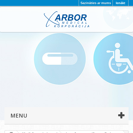
Sazināties ar mums
Ienākt
AKTUALITĀTES
PAR MUMS
PROJEKTI
KONTAKTI
REKVIZĪTI
PRIVĀTUMA POLITIKA
MENU