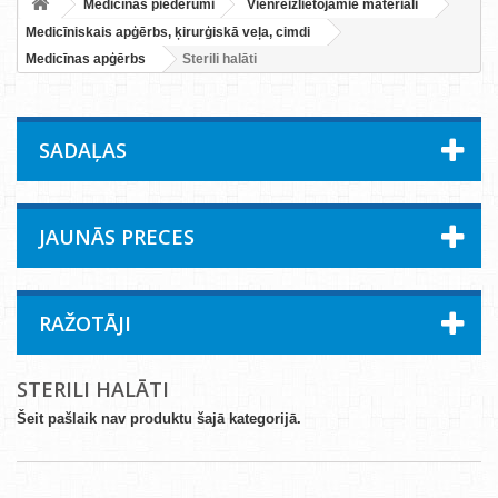
Medicīnas piederumi
Vienreizlietojamie materiāli
Medicīniskais apģērbs, ķirurģiskā veļa, cimdi
Medicīnas apģērbs
Sterili halāti
SADAĻAS
JAUNĀS PRECES
RAŽOTĀJI
STERILI HALĀTI
Šeit pašlaik nav produktu šajā kategorijā.