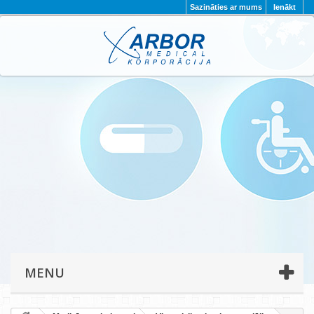
Sazināties ar mums
Ienākt
AKTUALITĀTES
PAR MUMS
PROJEKTI
KONTAKTI
REKVIZĪTI
PRIVĀTUMA POLITIKA
MENU