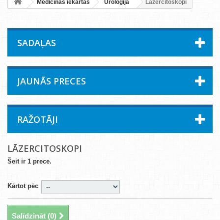
Medicīnas iekārtas
Uroloģija
Lāzercitoskopi
SADAĻAS
JAUNĀS PRECES
RAŽOTĀJI
LĀZERCITOSKOPI
Šeit ir 1 prece.
Kārtot pēc
Salīdzināt (
0
)