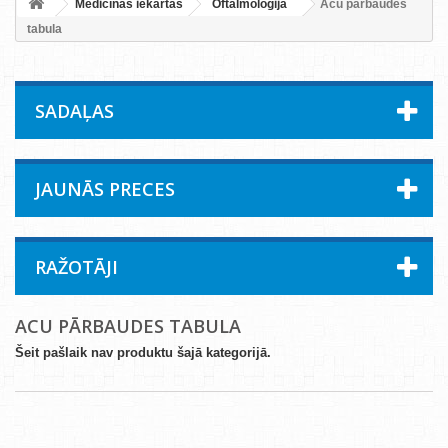
Medicīnas iekārtas
Oftalmoloģija
Acu pārbaudes
tabula
SADAĻAS
JAUNĀS PRECES
RAŽOTĀJI
ACU PĀRBAUDES TABULA
Šeit pašlaik nav produktu šajā kategorijā.