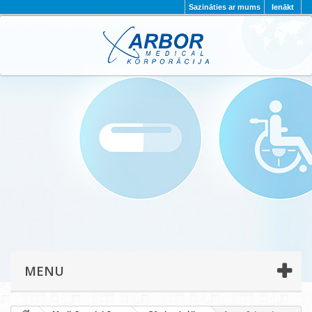
Sazināties ar mums
Ienākt
AKTUALITĀTES
PAR MUMS
PROJEKTI
KONTAKTI
REKVIZĪTI
PRIVĀTUMA POLITIKA
MENU