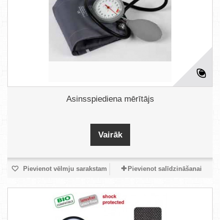
Asinsspiediena mērītājs
Vairāk
Pievienot vēlmju sarakstam
Pievienot salīdzināšanai