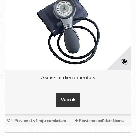
Asinsspiediena mērītājs
Vairāk
Pievienot vēlmju sarakstam
Pievienot salīdzināšanai