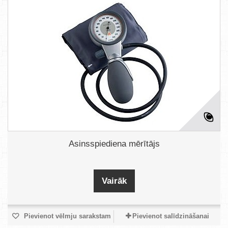
Asinsspiediena mērītājs
Vairāk
Pievienot vēlmju sarakstam
Pievienot salīdzināšanai