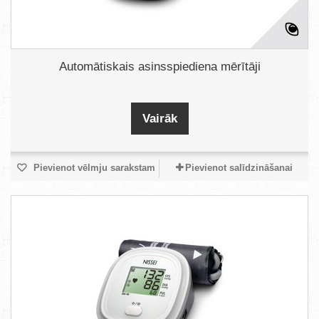
Automātiskais asinsspiediena mērītāji
Vairāk
Pievienot vēlmju sarakstam
Pievienot salīdzināšanai