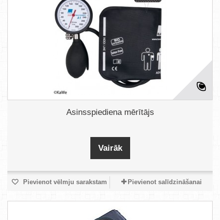
Asinsspiediena mērītājs
Vairāk
Pievienot vēlmju sarakstam
Pievienot salīdzināšanai