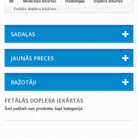
Medicīnas iekārtas
Radioloģija
Doplera iekārtas
Fetālās doplera iekārtas
SADAĻAS
JAUNĀS PRECES
RAŽOTĀJI
FETĀLĀS DOPLERA IEKĀRTAS
Šeit pašlaik nav produktu šajā kategorijā.