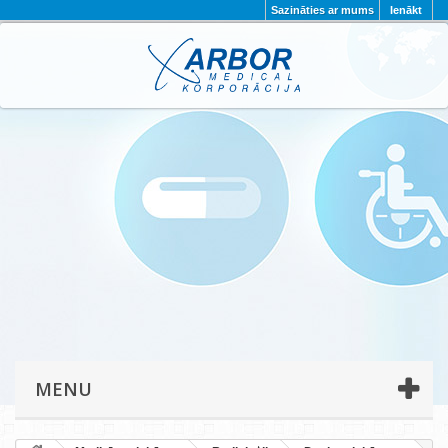
Sazināties ar mums
Ienākt
AKTUALITĀTES
PAR MUMS
PROJEKTI
KONTAKTI
REKVIZĪTI
PRIVĀTUMA POLITIKA
MENU