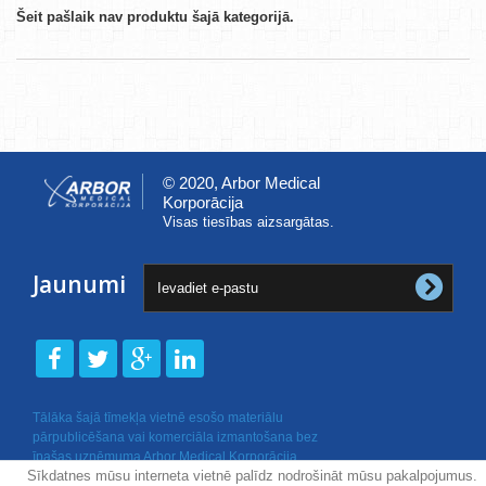
Šeit pašlaik nav produktu šajā kategorijā.
© 2020, Arbor Medical
Korporācija
Visas tiesības aizsargātas.
Jaunumi
Tālāka šajā tīmekļa vietnē esošo materiālu
pārpublicēšana vai komerciāla izmantošana bez
īpašas uzņēmuma Arbor Medical Korporācija
Sīkdatnes mūsu interneta vietnē palīdz nodrošināt mūsu pakalpojumus.
rakstiskas atļaujas nav atļauta.