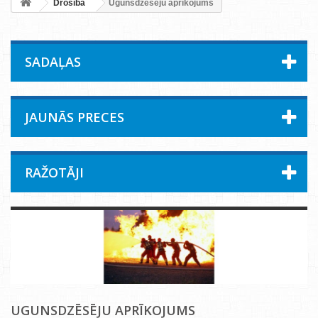
Drošība
Ugunsdzēsēju aprīkojums
SADAĻAS
JAUNĀS PRECES
RAŽOTĀJI
UGUNSDZĒSĒJU APRĪKOJUMS