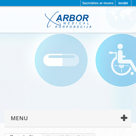
Sazināties ar mums
Ienākt
AKTUALITĀTES
PAR MUMS
PROJEKTI
KONTAKTI
REKVIZĪTI
PRIVĀTUMA POLITIKA
MENU