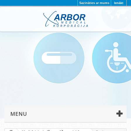
Sazināties ar mums
Ienākt
AKTUALITĀTES
PAR MUMS
PROJEKTI
KONTAKTI
REKVIZĪTI
PRIVĀTUMA POLITIKA
MENU