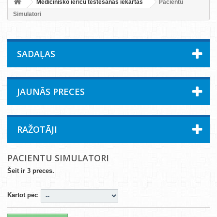
Medicīnisko ierīču testēšanas iekārtas
Pacientu
Simulatori
SADAĻAS
JAUNĀS PRECES
RAŽOTĀJI
PACIENTU SIMULATORI
Šeit ir 3 preces.
Kārtot pēc