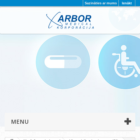
Sazināties ar mums
Ienākt
AKTUALITĀTES
PAR MUMS
PROJEKTI
KONTAKTI
REKVIZĪTI
PRIVĀTUMA POLITIKA
MENU