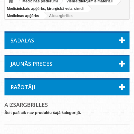
Medicīnas piederumi
Vienreizlietojamie materiāli
Medicīniskais apģērbs, ķirurģiskā veļa, cimdi
Medicīnas apģērbs
Aizsargbrilles
SADAĻAS
JAUNĀS PRECES
RAŽOTĀJI
AIZSARGBRILLES
Šeit pašlaik nav produktu šajā kategorijā.