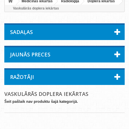
Medicīnas iekārtas
Radioloģija
Doplera iekārtas
Vaskulārās doplera iekārtas
SADAĻAS
JAUNĀS PRECES
RAŽOTĀJI
VASKULĀRĀS DOPLERA IEKĀRTAS
Šeit pašlaik nav produktu šajā kategorijā.