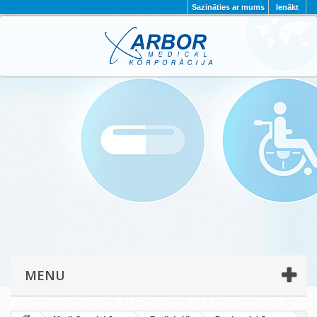
Sazināties ar mums
Ienākt
AKTUALITĀTES
PAR MUMS
PROJEKTI
KONTAKTI
REKVIZĪTI
PRIVĀTUMA POLITIKA
MENU