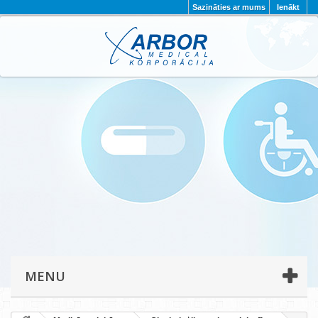
Sazināties ar mums
Ienākt
AKTUALITĀTES
PAR MUMS
PROJEKTI
KONTAKTI
REKVIZĪTI
PRIVĀTUMA POLITIKA
MENU