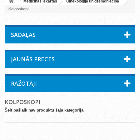
Medicīnas iekārtas
Ginekoloģija un dzemdniecība
Kolposkopi
SADAĻAS
JAUNĀS PRECES
RAŽOTĀJI
KOLPOSKOPI
Šeit pašlaik nav produktu šajā kategorijā.