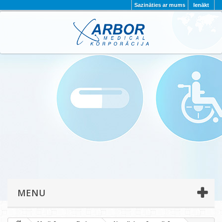
Sazināties ar mums
Ienākt
AKTUALITĀTES
PAR MUMS
PROJEKTI
KONTAKTI
REKVIZĪTI
PRIVĀTUMA POLITIKA
MENU