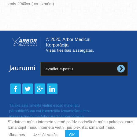
kods 2940xx ( xx- izmērs)
© 2020, Arbor Medical
Korporācija
Visas tiesības aizsargātas.
Jaunumi
Tālāka šajā tīmekļa vietnē esošo materiālu
pārpublicēšana vai komerciāla izmantošana bez
īpašas uzņēmuma Arbor Medical Korporācija
Sīkdatnes mūsu interneta vietnē palīdz nodrošināt mūsu pakalpojumus.
rakstiskas atļaujas nav atļauta.
Izmantojot mūsu interneta vietni, jūs piekrītat izmantot mūsu
sīkdatnes.
Uzzināt vairāk
OK