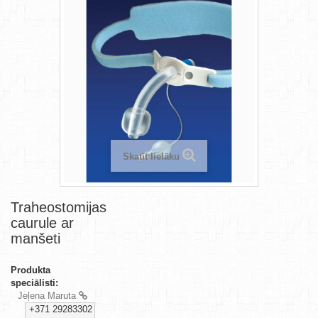
Skatīt lielāku
Traheostomijas
caurule ar
manšeti
Produkta
speciālisti:
Jeļena Maruta
+371 29283302