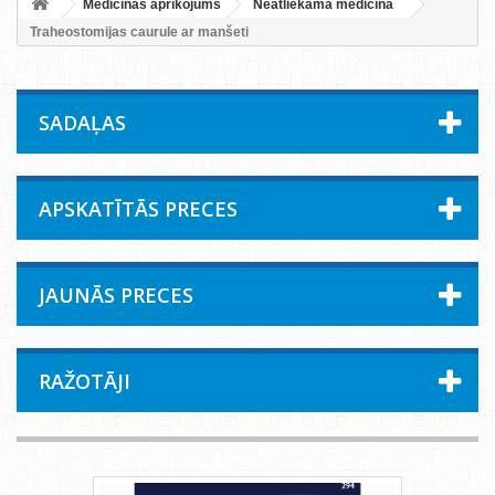
Medicīnas aprīkojums
Neatliekamā medicīna
Traheostomijas caurule ar manšeti
SADAĻAS
APSKATĪTĀS PRECES
JAUNĀS PRECES
RAŽOTĀJI