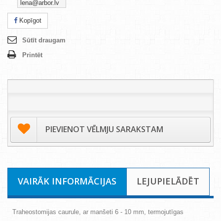
lena@arbor.lv
Kopīgot
Sūtīt draugam
Printēt
PIEVIENOT VĒLMJU SARAKSTAM
VAIRĀK INFORMĀCIJAS
LEJUPIELĀDĒT
Traheostomijas caurule, ar manšeti 6 - 10 mm, termojutīgas