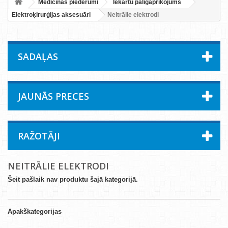
Medicīnas piederumi
Iekārtu palīgaprīkojums
Elektroķirurģijas aksesuāri
Neitrālie elektrodi
SADAĻAS
JAUNĀS PRECES
RAŽOTĀJI
NEITRĀLIE ELEKTRODI
Šeit pašlaik nav produktu šajā kategorijā.
Apakškategorijas