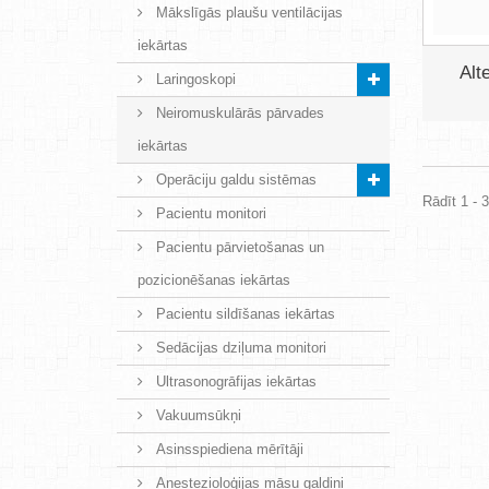
Mākslīgās plaušu ventilācijas
iekārtas
Alt
Laringoskopi
Neiromuskulārās pārvades
iekārtas
Operāciju galdu sistēmas
Rādīt 1 - 
Pacientu monitori
Pacientu pārvietošanas un
pozicionēšanas iekārtas
Pacientu sildīšanas iekārtas
Sedācijas dziļuma monitori
Ultrasonogrāfijas iekārtas
Vakuumsūkņi
Asinsspiediena mērītāji
Anestezioloģijas māsu galdiņi