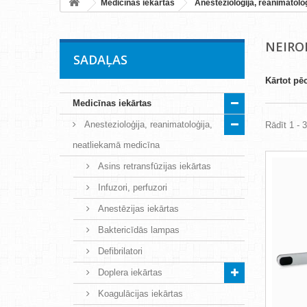
Medicīnas iekārtas
Anestezioloģija, reanimatolo
NEIRO
SADAĻAS
Kārtot pē
Medicīnas iekārtas
Anestezioloģija, reanimatoloģija,
Rādīt 1 - 
neatliekamā medicīna
Asins retransfūzijas iekārtas
Infuzori, perfuzori
Anestēzijas iekārtas
Baktericīdās lampas
Defibrilatori
Doplera iekārtas
Koagulācijas iekārtas