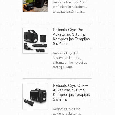
Reboots Ice Tub Pro ir
profesionāla aukstuma
terapijas sistēma ar...
Reboots Cryo Pro –
Aukstuma, Siltuma,
Kompresijas Terapijas
Sistēma
Reboots Cryo Pro
apvieno aukstuma,
siltuma un kompresijas
terapiju vienā...
Reboots Cryo One –
Aukstuma, Siltuma,
Kompresijas Terapijas
Sistēma
Reboots Cryo One
apvieno aukstuma,