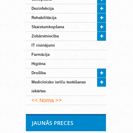
Dezinfekcija
Rehabilitācija
Skaistumkopšana
Zobārstniecība
IT risinājumi
Farmācija
Higiēna
Drošība
Medicīnisko ierīču testēšanas
iekārtas
Noma
JAUNĀS PRECES