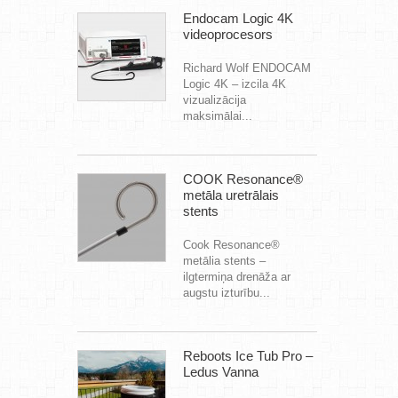
Endocam Logic 4K
videoprocesors
Richard Wolf ENDOCAM
Logic 4K – izcila 4K
vizualizācija
maksimālai...
COOK Resonance®
metāla uretrālais
stents
Cook Resonance®
metālia stents –
ilgtermiņa drenāža ar
augstu izturību...
Reboots Ice Tub Pro –
Ledus Vanna