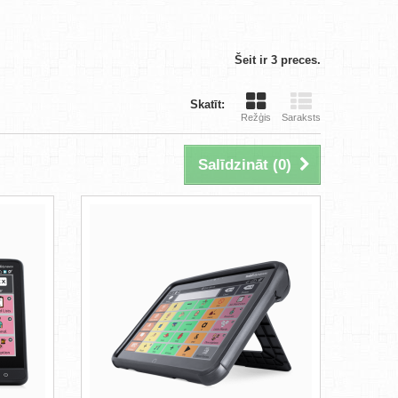
Šeit ir 3 preces.
Skatīt:
Režģis
Saraksts
Salīdzināt (
0
)