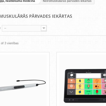
ģija, neatliekamā medicīna
Neiromuskulārās pārvades iekārtas
MUSKULĀRĀS PĀRVADES IEKĀRTAS
c
--
3 of 3 vienības