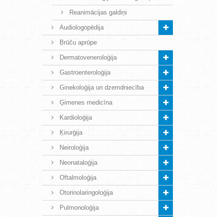
Reanimācijas galdiņi
Audiologopēdija
Brūču aprūpe
Dermatoveneroloģija
Gastroenteroloģija
Ginekoloģija un dzemdniecība
Ģimenes medicīna
Kardioloģija
Ķirurģija
Neiroloģija
Neonataloģija
Oftalmoloģija
Otorinolaringoloģija
Pulmonoloģija