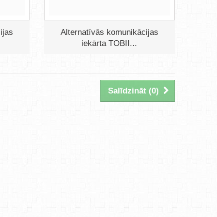
ijas
Alternatīvās komunikācijas
iekārta TOBII...
Salīdzināt (
0
)