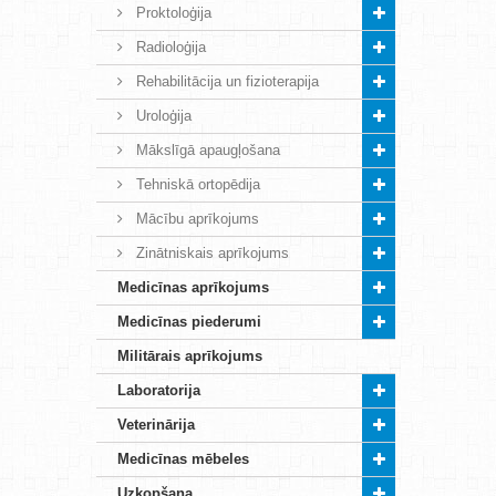
Proktoloģija
Radioloģija
Rehabilitācija un fizioterapija
Uroloģija
Mākslīgā apaugļošana
Tehniskā ortopēdija
Mācību aprīkojums
Zinātniskais aprīkojums
Medicīnas aprīkojums
Medicīnas piederumi
Militārais aprīkojums
Laboratorija
Veterinārija
Medicīnas mēbeles
Uzkopšana