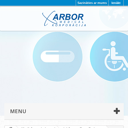
Sazināties ar mums
Ienākt
AKTUALITĀTES
PAR MUMS
PROJEKTI
KONTAKTI
REKVIZĪTI
PRIVĀTUMA POLITIKA
MENU