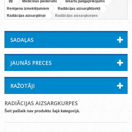
Medicīnas piederumi
Iekārtu palīgaprīkojums
Rentgena izmeklējumiem
Radiācijas aizsarglīdzekļi
Radiācijas aizsargtērpi
Radiācijas aizsargkurpes
SADAĻAS
JAUNĀS PRECES
RAŽOTĀJI
RADIĀCIJAS AIZSARGKURPES
Šeit pašlaik nav produktu šajā kategorijā.