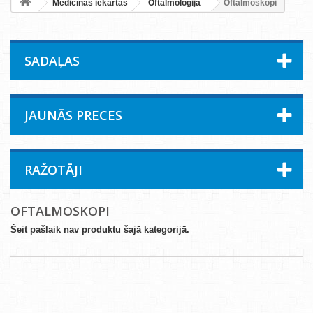
Medicīnas iekārtas
Oftalmoloģija
Oftalmoskopi
SADAĻAS
JAUNĀS PRECES
RAŽOTĀJI
OFTALMOSKOPI
Šeit pašlaik nav produktu šajā kategorijā.