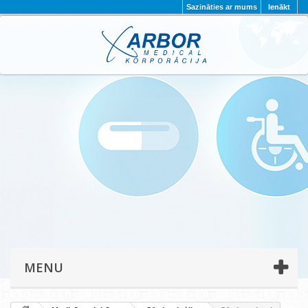
Sazināties ar mums
Ienākt
AKTUALITĀTES
PAR MUMS
PROJEKTI
KONTAKTI
REKVIZĪTI
PRIVĀTUMA POLITIKA
MENU