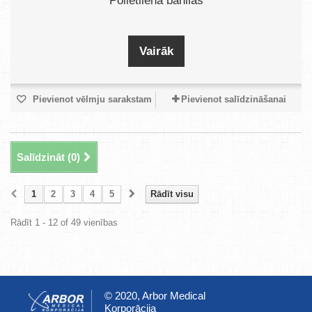
Polietilēna bahilas
Vairāk
Pievienot vēlmju sarakstam
Pievienot salīdzināšanai
Salīdzināt (
0
)
1
2
3
4
5
Rādīt visu
Rādīt 1 - 12 of 49 vienības
© 2020, Arbor Medical
Korporācija