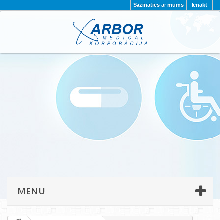
Sazināties ar mums
Ienākt
AKTUALITĀTES
PAR MUMS
PROJEKTI
KONTAKTI
REKVIZĪTI
PRIVĀTUMA POLITIKA
MENU