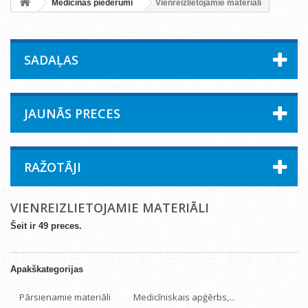
Medicīnas piederumi
Vienreizlietojamie materiāli
SADAĻAS
JAUNĀS PRECES
RAŽOTĀJI
VIENREIZLIETOJAMIE MATERIĀLI
Šeit ir 49 preces.
Apakškategorijas
Pārsienamie materiāli
Medicīniskais apģērbs,...