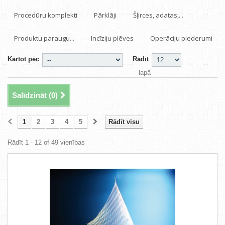
Procedūru komplekti
Pārklāji
Šļirces, adatas,...
Produktu paraugu...
Incīziju plēves
Operāciju piederumi
Kārtot pēc
Rādīt
lapā
Salīdzināt (
0
)
1
2
3
4
5
Rādīt visu
Rādīt 1 - 12 of 49 vienības