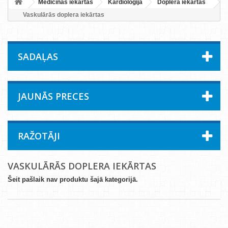
Medicīnas iekārtas
Kardioloģija
Doplera iekārtas
Vaskulārās doplera iekārtas
SADAĻAS
JAUNĀS PRECES
RAŽOTĀJI
VASKULĀRĀS DOPLERA IEKĀRTAS
Šeit pašlaik nav produktu šajā kategorijā.