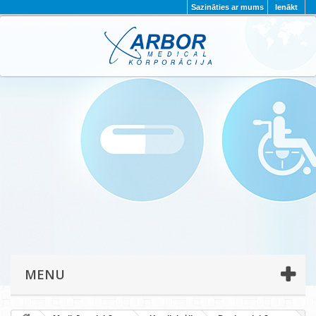
Sazināties ar mums
Ienākt
AKTUALITĀTES
PAR MUMS
PROJEKTI
KONTAKTI
REKVIZĪTI
PRIVĀTUMA POLITIKA
MENU