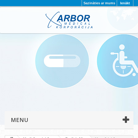
Sazināties ar mums
Ienākt
AKTUALITĀTES
PAR MUMS
PROJEKTI
KONTAKTI
REKVIZĪTI
PRIVĀTUMA POLITIKA
MENU