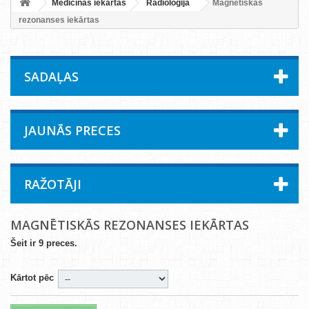
Medicīnas iekārtas
Radioloģija
Magnētiskās
rezonanses iekārtas
SADAĻAS
JAUNĀS PRECES
RAŽOTĀJI
MAGNĒTISKĀS REZONANSES IEKĀRTAS
Šeit ir 9 preces.
Kārtot pēc