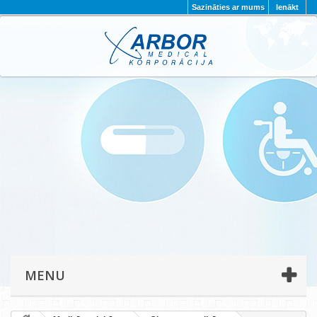
Sazināties ar mums
Ienākt
AKTUALITĀTES
PAR MUMS
PROJEKTI
KONTAKTI
REKVIZĪTI
PRIVĀTUMA POLITIKA
MENU