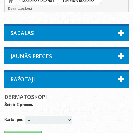
Medicīnas iekārtas
Ģimenes medicīna
Dermatoskopi
SADAĻAS
JAUNĀS PRECES
RAŽOTĀJI
DERMATOSKOPI
Šeit ir 3 preces.
Kārtot pēc