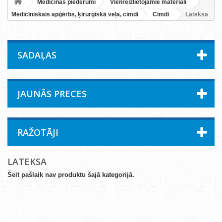
Medicīnas piederumi
Vienreizlietojamie materiāli
Medicīniskais apģērbs, ķirurģiskā veļa, cimdi
Cimdi
Lateksa
SADAĻAS
JAUNĀS PRECES
RAŽOTĀJI
LATEKSA
Šeit pašlaik nav produktu šajā kategorijā.