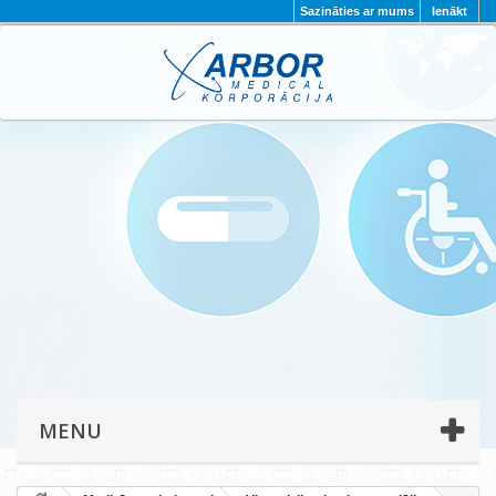
Sazināties ar mums
Ienākt
AKTUALITĀTES
PAR MUMS
PROJEKTI
KONTAKTI
REKVIZĪTI
PRIVĀTUMA POLITIKA
MENU