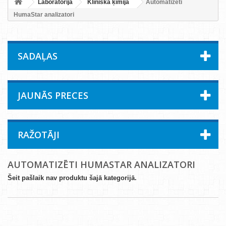
Laboratorija
Klīniskā ķīmija
Automatizēti
HumaStar analizatori
SADAĻAS
JAUNĀS PRECES
RAŽOTĀJI
AUTOMATIZĒTI HUMASTAR ANALIZATORI
Šeit pašlaik nav produktu šajā kategorijā.