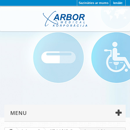
Sazināties ar mums
Ienākt
AKTUALITĀTES
PAR MUMS
PROJEKTI
KONTAKTI
REKVIZĪTI
PRIVĀTUMA POLITIKA
MENU