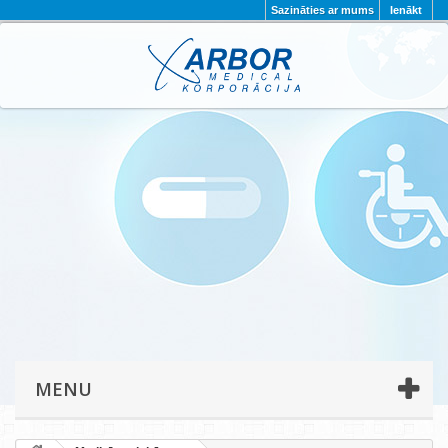
Sazināties ar mums
Ienākt
AKTUALITĀTES
PAR MUMS
PROJEKTI
KONTAKTI
REKVIZĪTI
PRIVĀTUMA POLITIKA
MENU