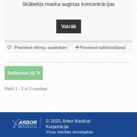
Skābekļa maska augstas koncentrācijas
Vairāk
Pievienot vēlmju sarakstam
Pievienot salīdzināšanai
Salīdzināt (
0
)
Rādīt 1 - 3 of 3 vienības
© 2020, Arbor Medical
Korporācija
Visas tiesības aizsargātas.