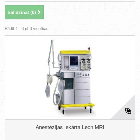
Salīdzināt (
0
)
Rādīt 1 - 3 of 3 vienības
Anestēzijas iekārta Leon MRI