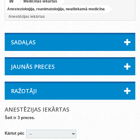
Medicīnas iekārtas
Anestezioloģija, reanimatoloģija, neatliekamā medicīna
Anestēzijas iekārtas
SADAĻAS
JAUNĀS PRECES
RAŽOTĀJI
ANESTĒZIJAS IEKĀRTAS
Šeit ir 3 preces.
Kārtot pēc