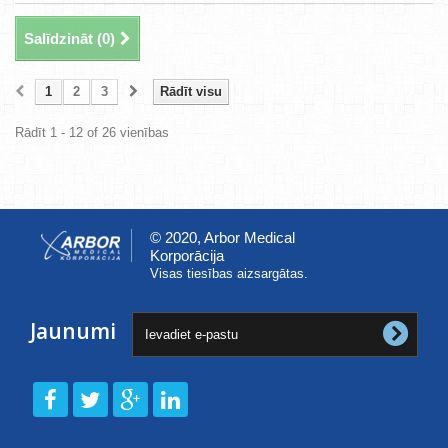
Salīdzināt (
0
)
1
2
3
Rādīt visu
Rādīt 1 - 12 of 26 vienības
© 2020, Arbor Medical
Korporācija
Visas tiesības aizsargātas.
Jaunumi