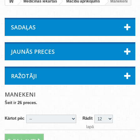
Medicīnas iekārtas
Mācību aprīkojums
Manekeni
SADAĻAS
JAUNĀS PRECES
RAŽOTĀJI
MANEKENI
Šeit ir 26 preces.
Kārtot pēc
Rādīt
lapā