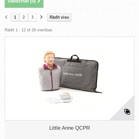
Salīdzināt (
0
)
1
2
3
Rādīt visu
Rādīt 1 - 12 of 26 vienības
Little Anne QCPR