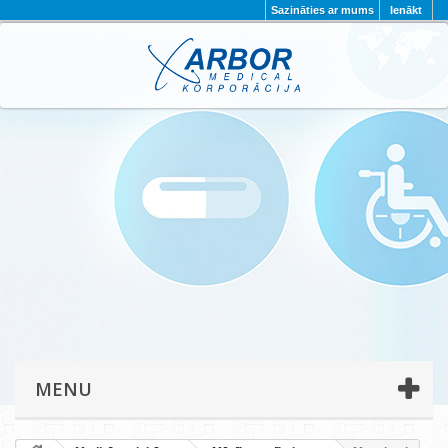
Sazināties ar mums
Ienākt
AKTUALITĀTES
PAR MUMS
PROJEKTI
KONTAKTI
REKVIZĪTI
PRIVĀTUMA POLITIKA
MENU