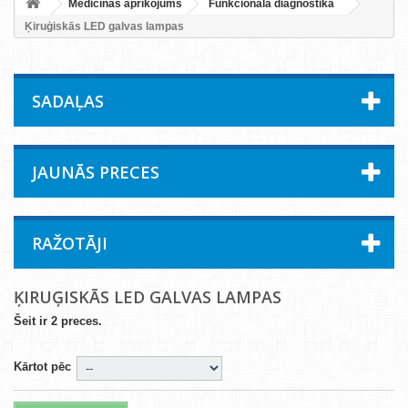
Medicīnas aprīkojums
Funkcionālā diagnostika
Ķiruģiskās LED galvas lampas
SADAĻAS
JAUNĀS PRECES
RAŽOTĀJI
ĶIRUĢISKĀS LED GALVAS LAMPAS
Šeit ir 2 preces.
Kārtot pēc