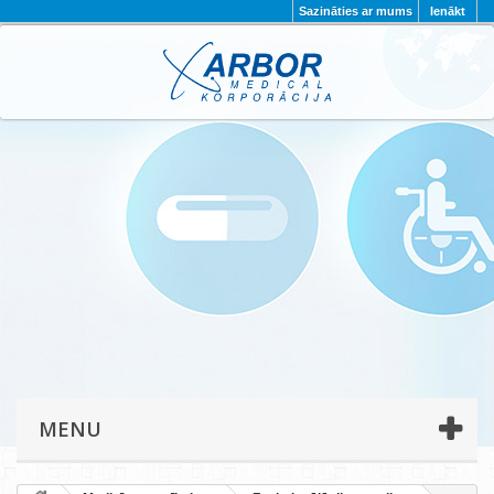
Sazināties ar mums
Ienākt
AKTUALITĀTES
PAR MUMS
PROJEKTI
KONTAKTI
REKVIZĪTI
PRIVĀTUMA POLITIKA
MENU