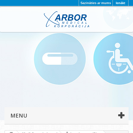
Sazināties ar mums
Ienākt
AKTUALITĀTES
PAR MUMS
PROJEKTI
KONTAKTI
REKVIZĪTI
PRIVĀTUMA POLITIKA
MENU