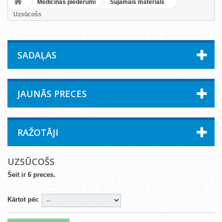
Medicīnas piederumi
Šujamais materiāls
Uzsūcošs
SADAĻAS
JAUNĀS PRECES
RAŽOTĀJI
UZSŪCOŠS
Šeit ir 6 preces.
Kārtot pēc