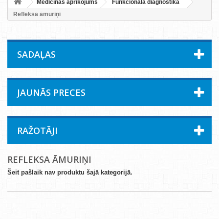
Medicīnas aprīkojums
Funkcionālā diagnostika
Refleksa āmuriņi
SADAĻAS
JAUNĀS PRECES
RAŽOTĀJI
REFLEKSA ĀMURIŅI
Šeit pašlaik nav produktu šajā kategorijā.