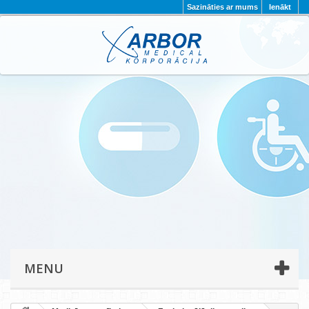
Sazināties ar mums
Ienākt
AKTUALITĀTES
PAR MUMS
PROJEKTI
KONTAKTI
REKVIZĪTI
PRIVĀTUMA POLITIKA
MENU