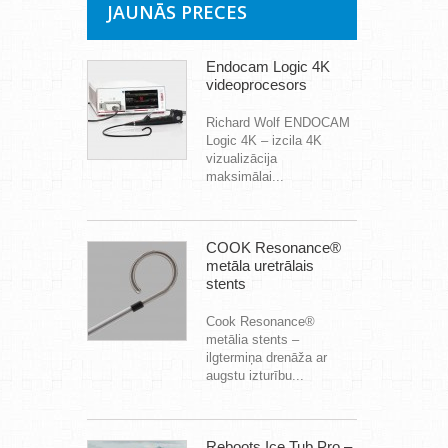
JAUNĀS PRECES
Endocam Logic 4K
videoprocesors
Richard Wolf ENDOCAM
Logic 4K – izcila 4K
vizualizācija
maksimālai...
COOK Resonance®
metāla uretrālais
stents
Cook Resonance®
metālia stents –
ilgtermiņa drenāža ar
augstu izturību...
Reboots Ice Tub Pro –