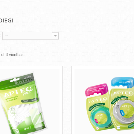
DIEGI
c
--
3 of 3 vienības