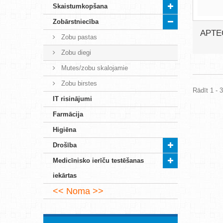
Skaistumkopšana
Zobārstniecība
APTEQ
Zobu pastas
Zobu diegi
Mutes/zobu skalojamie
Zobu birstes
Rādīt 1 - 
IT risinājumi
Farmācija
Higiēna
Drošība
Medicīnisko ierīču testēšanas
iekārtas
Noma