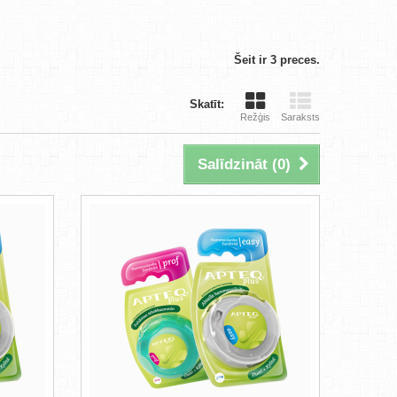
Šeit ir 3 preces.
Skatīt:
Režģis
Saraksts
Salīdzināt (
0
)