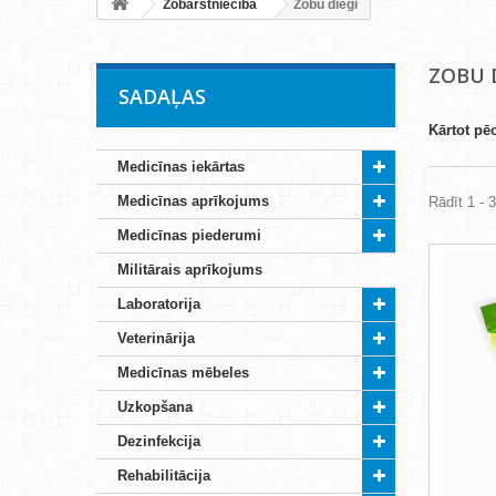
Zobārstniecība
Zobu diegi
ZOBU 
SADAĻAS
Kārtot pē
Medicīnas iekārtas
Medicīnas aprīkojums
Rādīt 1 - 
Medicīnas piederumi
Militārais aprīkojums
Laboratorija
Veterinārija
Medicīnas mēbeles
Uzkopšana
Dezinfekcija
Rehabilitācija