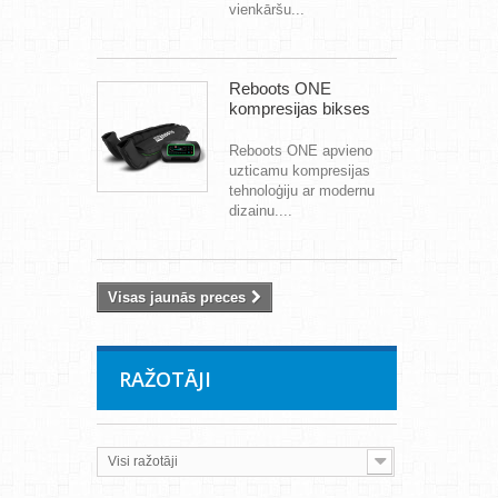
vienkāršu...
Reboots ONE
kompresijas bikses
Reboots ONE apvieno
uzticamu kompresijas
tehnoloģiju ar modernu
dizainu....
Visas jaunās preces
RAŽOTĀJI
Visi ražotāji