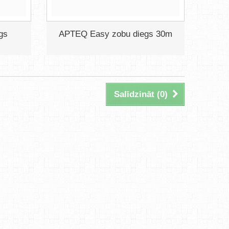
gs
APTEQ Easy zobu diegs 30m
Salīdzināt (
0
)