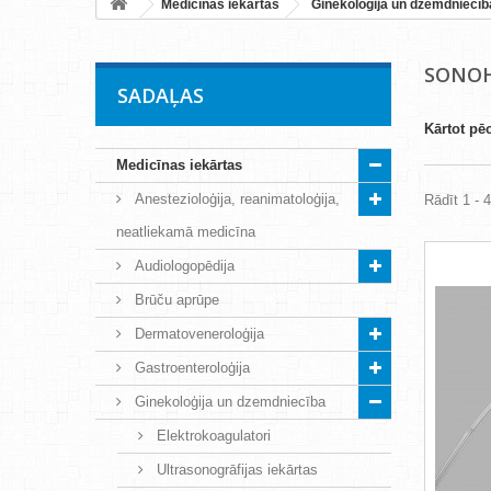
Medicīnas iekārtas
Ginekoloģija un dzemdniecīb
SONOH
SADAĻAS
Kārtot pē
Medicīnas iekārtas
Anestezioloģija, reanimatoloģija,
Rādīt 1 - 
neatliekamā medicīna
Audiologopēdija
Brūču aprūpe
Dermatoveneroloģija
Gastroenteroloģija
Ginekoloģija un dzemdniecība
Elektrokoagulatori
Ultrasonogrāfijas iekārtas