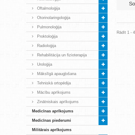
So
Oftalmoloģija
Otorinolaringoloģija
Pulmonoloģija
Rādīt 1 - 
Proktoloģija
Radioloģija
Rehabilitācija un fizioterapija
Uroloģija
Mākslīgā apaugļošana
Tehniskā ortopēdija
Mācību aprīkojums
Zinātniskais aprīkojums
Medicīnas aprīkojums
Medicīnas piederumi
Militārais aprīkojums