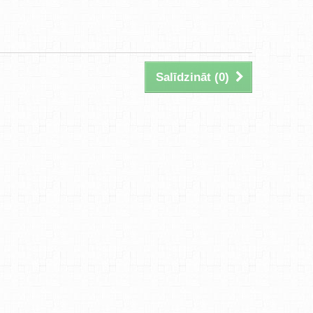
Salīdzināt (
0
)