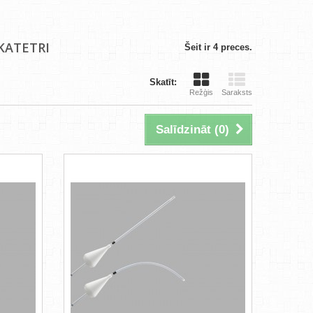
 KATETRI
Šeit ir 4 preces.
Skatīt:
Režģis
Saraksts
Salīdzināt (
0
)