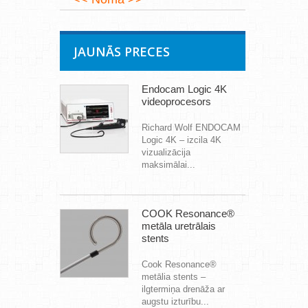
JAUNĀS PRECES
Endocam Logic 4K
videoprocesors
Richard Wolf ENDOCAM
Logic 4K – izcila 4K
vizualizācija
maksimālai...
COOK Resonance®
metāla uretrālais
stents
Cook Resonance®
metālia stents –
ilgtermiņa drenāža ar
augstu izturību...