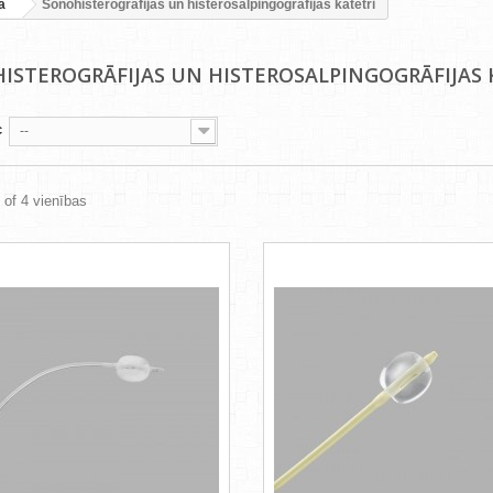
a
Sonohisterogrāfijas un histerosalpingogrāfijas katetri
ISTEROGRĀFIJAS UN HISTEROSALPINGOGRĀFIJAS
c
--
4 of 4 vienības