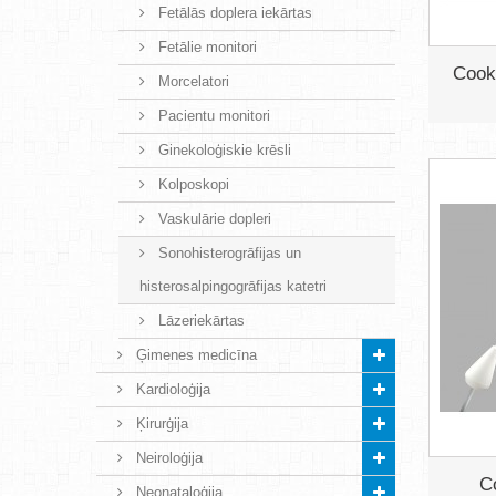
Fetālās doplera iekārtas
Fetālie monitori
Cook
Morcelatori
Pacientu monitori
Ginekoloģiskie krēsli
Kolposkopi
Vaskulārie dopleri
Sonohisterogrāfijas un
histerosalpingogrāfijas katetri
Lāzeriekārtas
Ģimenes medicīna
Kardioloģija
Ķirurģija
Neiroloģija
C
Neonataloģija