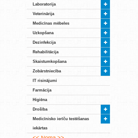
Laboratorija
Veterinārija
Medicīnas mēbeles
Uzkopšana
Dezinfekcija
Rehabilitācija
Skaistumkopšana
Zobārstniecība
IT risinājumi
Farmācija
Higiēna
Drošība
Medicīnisko ierīču testēšanas
iekārtas
Noma