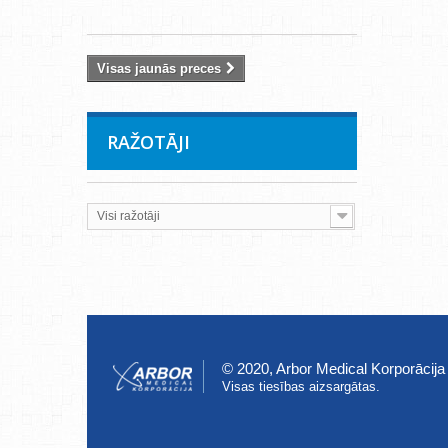
Visas jaunās preces
RAŽOTĀJI
Visi ražotāji
© 2020, Arbor Medical Korporācija
Visas tiesības aizsargātas.