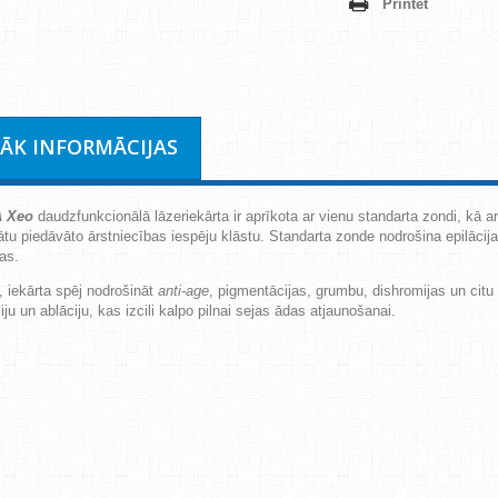
Printēt
RĀK INFORMĀCIJAS
 Xeo
daudzfunkcionālā lāzeriekārta
ir aprīkota ar vienu standarta zondi, kā 
ātu piedāvāto ārstniecības iespēju klāstu. Standarta zonde nodrošina epilāci
as.
, iekārta spēj nodrošināt
anti-age
, pigmentācijas, grumbu, dishromijas un cit
ju un ablāciju, kas izcili kalpo pilnai sejas ādas atjaunošanai.