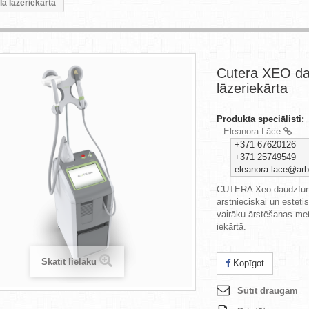
a lāzeriekārta
Cutera XEO da
lāzeriekārta
Produkta speciālisti:
Eleanora Lāce
+371 67620126
+371 25749549
eleanora.lace@arbo
CUTERA Xeo daudzfunkc
ārstnieciskai un estētis
vairāku ārstēšanas met
iekārtā.
Skatīt lielāku
Kopīgot
Sūtīt draugam