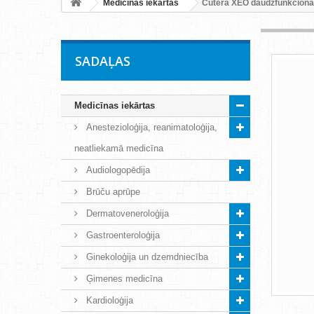
Medicīnas iekārtas
Cutera XEO daudzfunkcionāl
SADAĻAS
Medicīnas iekārtas
Anestezioloģija, reanimatoloģija,
neatliekamā medicīna
Audiologopēdija
Brūču aprūpe
Dermatoveneroloģija
Gastroenteroloģija
Ginekoloģija un dzemdniecība
Ģimenes medicīna
Kardioloģija