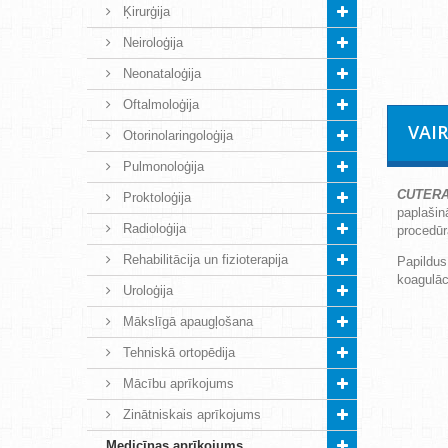
Ķirurģija
Neiroloģija
Neonataloģija
Oftalmoloģija
VAI
Otorinolaringoloģija
Pulmonoloģija
CUTERA
Proktoloģija
paplašin
Radioloģija
procedūr
Rehabilitācija un fizioterapija
Papildus
koagulāci
Uroloģija
Mākslīgā apaugļošana
Tehniskā ortopēdija
Mācību aprīkojums
Zinātniskais aprīkojums
Medicīnas aprīkojums