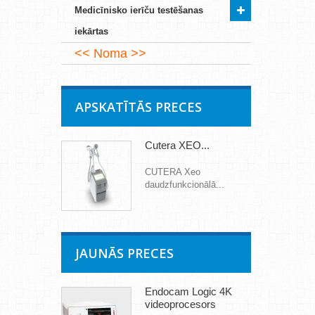
Medicīnisko ierīču testēšanas
iekārtas
Noma
APSKATĪTĀS PRECES
Cutera XEO...
CUTERA Xeo
daudzfunkcionālā...
JAUNĀS PRECES
Endocam Logic 4K
videoprocesors