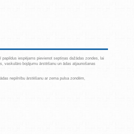
arī papildus iespējams pievienot septiņas dažādas zondes, lai
jas, vaskulāro bojājumu ārstēšanu un ādas atjaunošanas
u ādas nepilnību ārstēšanu ar zema pulsa zondēm,