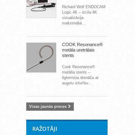
Richard Wolf ENDOCAM
Logic 4K – izcila 4K
vizualizācija
maksimālai...
COOK Resonance®
metāla uretrālais
stents
Cook Resonance®
metālia stents –
ilgtermiņa drenāža ar
augstu izturību...
Visas jaunās preces
RAŽOTĀJI