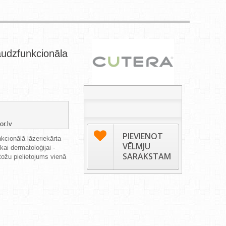
udzfunkcionāla
r.lv
PIEVIENOT
ionālā lāzeriekārta
VĒLMJU
kai dermatoloģijai -
SARAKSTAM
ožu pielietojums vienā