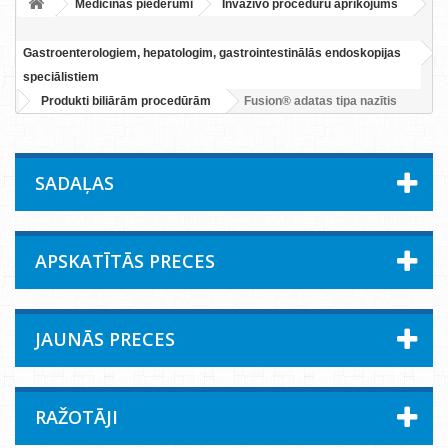
Medicīnas piederumi
Invazīvo procedūru aprīkojums
Gastroenterologiem, hepatologim, gastrointestinālās endoskopijas
speciālistiem
Produkti biliārām procedūrām
Fusion® adatas tipa nazītis
SADAĻAS
APSKATĪTĀS PRECES
JAUNĀS PRECES
RAŽOTĀJI