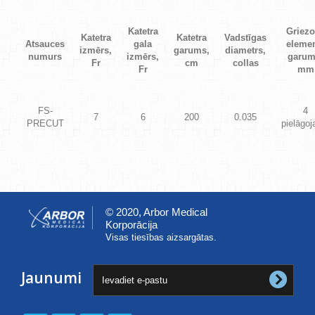
Katetra
Griez
Katetra
Katetra
Vadstīgas
Atsauces
gala
eleme
izmērs,
garums,
diametrs,
numurs
izmērs,
garum
Fr
cm
collas
Fr
mm
FS-
4
7
6
200
0.035
PRECUT
pielāgo
© 2020, Arbor Medical
Korporācija
Visas tiesības aizsargātas.
Jaunumi