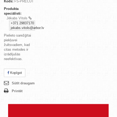
Kods:
FS-PRECUT
Produkta
speciālisti:
Jēkabs Vītols
+371 29837170
jekabs.vitols@arbor.lv
Pielieto sarežģītai
piekļuvei
žultsvadiem, kad
citas metodes ir
izrādījušās
neefektīvas.
Kopīgot
Sūtīt draugam
Printēt