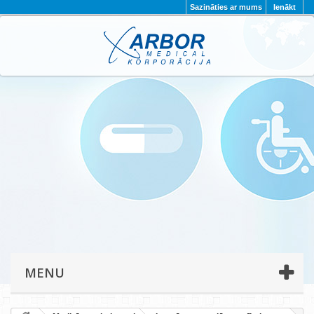
Sazināties ar mums
Ienākt
AKTUALITĀTES
PAR MUMS
PROJEKTI
KONTAKTI
REKVIZĪTI
PRIVĀTUMA POLITIKA
MENU