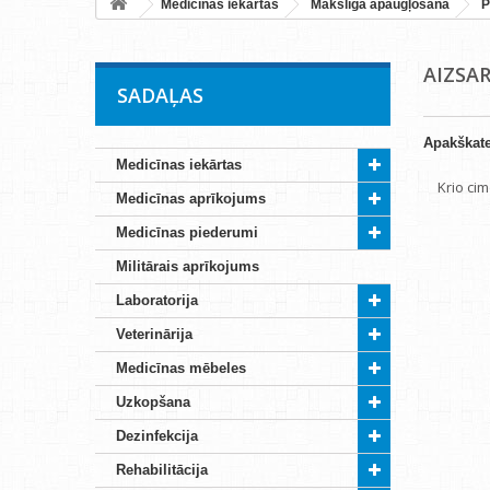
Medicīnas iekārtas
Mākslīgā apaugļošana
P
AIZSA
SADAĻAS
Apakškate
Medicīnas iekārtas
Krio cim
Medicīnas aprīkojums
Medicīnas piederumi
Militārais aprīkojums
Laboratorija
Veterinārija
Medicīnas mēbeles
Uzkopšana
Dezinfekcija
Rehabilitācija