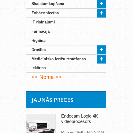
Skaistumkopšana
Zobārstniecība
IT risinājumi
Farmācija
Higiēna
Drošība
Medicīnisko ierīču testēšanas
iekārtas
Noma
JAUNĀS PRECES
Endocam Logic 4K
videoprocesors
Richard Wolf ENDOCAM