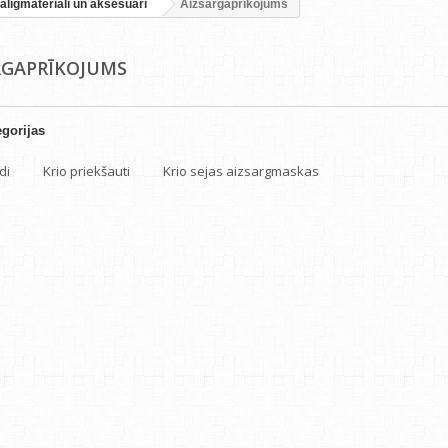
alīgmateriāli un aksesuāri
Aizsargaprīkojums
RGAPRĪKOJUMS
gorijas
di
Krio priekšauti
Krio sejas aizsargmaskas