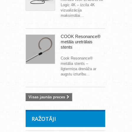
Logic 4K – izcila 4K
vizualizācija
maksimālai...
COOK Resonance®
metāla uretrālais
stents
Cook Resonance®
metālia stents –
ilgtermiņa drenāža ar
augstu izturību...
Visas jaunās preces
RAŽOTĀJI