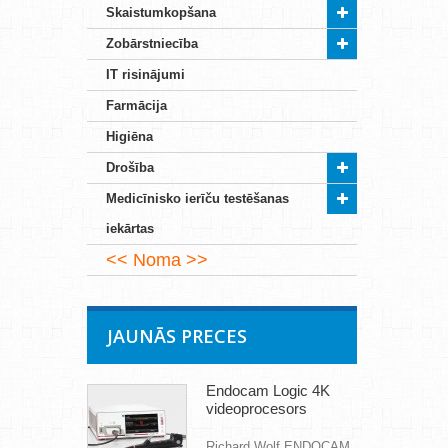
Skaistumkopšana
Zobārstniecība
IT risinājumi
Farmācija
Higiēna
Drošība
Medicīnisko ierīču testēšanas
iekārtas
Noma
JAUNĀS PRECES
Endocam Logic 4K
videoprocesors
Richard Wolf ENDOCAM