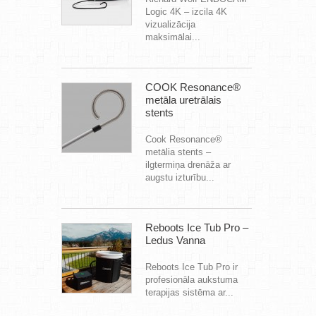
Logic 4K – izcila 4K
vizualizācija
maksimālai...
COOK Resonance®
metāla uretrālais
stents
Cook Resonance®
metālia stents –
ilgtermiņa drenāža ar
augstu izturību...
Reboots Ice Tub Pro –
Ledus Vanna
Reboots Ice Tub Pro ir
profesionāla aukstuma
terapijas sistēma ar...