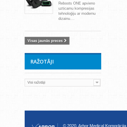
Reboots ONE apvieno
uzticamu kompresijas
tehnoloģiju ar modernu
dizainu....
Visas jaunās preces
RAŽOTĀJI
Visi ražotāji
© 2020, Arbor Medical Korporācija