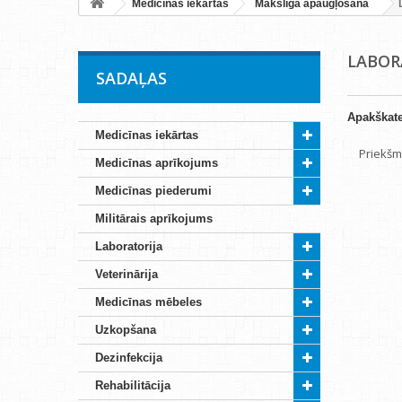
Medicīnas iekārtas
Mākslīgā apaugļošana
LABOR
SADAĻAS
Apakškate
Medicīnas iekārtas
Priekšme
Medicīnas aprīkojums
Medicīnas piederumi
Militārais aprīkojums
Laboratorija
Veterinārija
Medicīnas mēbeles
Uzkopšana
Dezinfekcija
Rehabilitācija