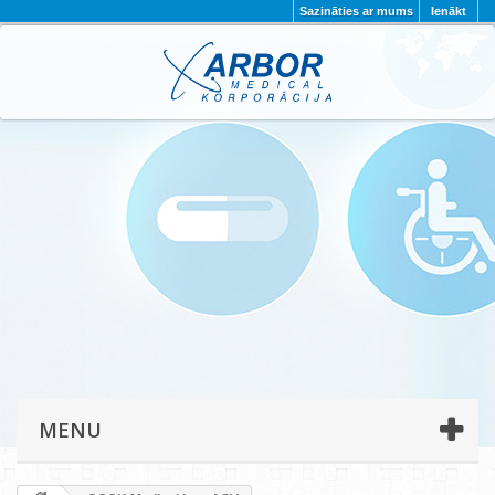
Sazināties ar mums
Ienākt
AKTUALITĀTES
PAR MUMS
PROJEKTI
KONTAKTI
REKVIZĪTI
PRIVĀTUMA POLITIKA
MENU