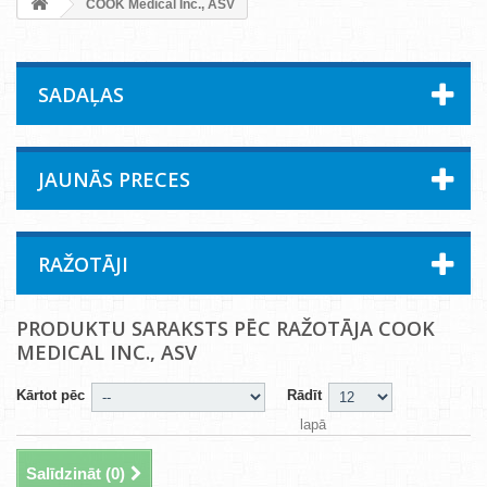
COOK Medical Inc., ASV
SADAĻAS
JAUNĀS PRECES
RAŽOTĀJI
PRODUKTU SARAKSTS PĒC RAŽOTĀJA COOK
MEDICAL INC., ASV
Kārtot pēc
Rādīt
lapā
Salīdzināt (
0
)