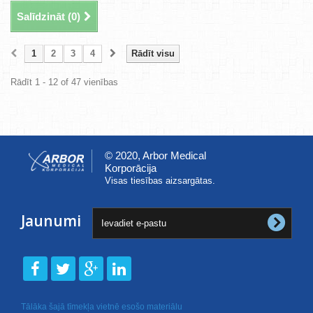
Salīdzināt (
0
)
1
2
3
4
Rādīt visu
Rādīt 1 - 12 of 47 vienības
© 2020, Arbor Medical
Korporācija
Visas tiesības aizsargātas.
Jaunumi
Tālāka šajā tīmekļa vietnē esošo materiālu