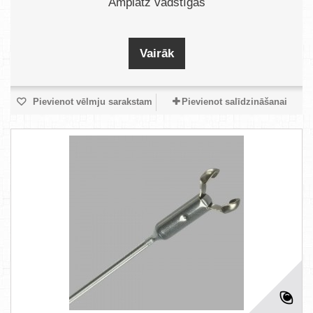
Amplatz vadstīgas
Vairāk
Pievienot vēlmju sarakstam
Pievienot salīdzināšanai