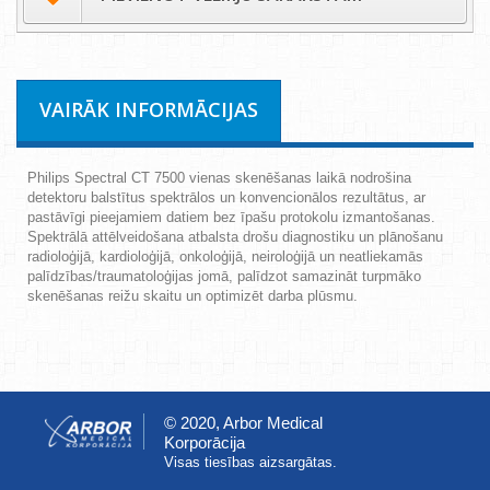
VAIRĀK INFORMĀCIJAS
Philips Spectral CT 7500 vienas skenēšanas laikā nodrošina
detektoru balstītus spektrālos un konvencionālos rezultātus, ar
pastāvīgi pieejamiem datiem bez īpašu protokolu izmantošanas.
Spektrālā attēlveidošana atbalsta drošu diagnostiku un plānošanu
radioloģijā, kardioloģijā, onkoloģijā, neiroloģijā un neatliekamās
palīdzības/traumatoloģijas jomā, palīdzot samazināt turpmāko
skenēšanas reižu skaitu un optimizēt darba plūsmu.
© 2020, Arbor Medical
Korporācija
Visas tiesības aizsargātas.