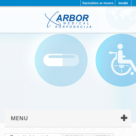
Sazināties ar mums
Ienākt
AKTUALITĀTES
PAR MUMS
PROJEKTI
KONTAKTI
REKVIZĪTI
PRIVĀTUMA POLITIKA
MENU