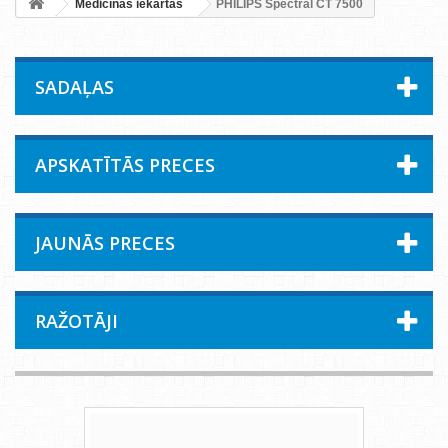
Medicīnas iekārtas
PHILIPS Spectral CT 7500
SADAĻAS
APSKATĪTĀS PRECES
JAUNĀS PRECES
RAŽOTĀJI