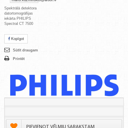
Spektrālā detektora
datortomogrāfijas
iekārta PHILIPS
Spectral CT 7500
Kopīgot
Sūtīt draugam
Printēt
PIEVIENOT VĒLMJU SARAKSTAM