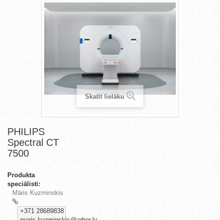
Skatīt lielāku
PHILIPS
Spectral CT
7500
Produkta
speciālisti:
Māris Kuzminskis
+371 28689838
maris.kuzminskis@arbor.lv