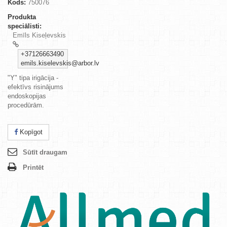
Kods:
750076
Produkta
speciālisti:
Emīls Kiseļevskis
+37126663490
emils.kiselevskis@arbor.lv
"Y" tipa irigācija -
efektīvs
risinājums
endoskopijas
procedūrām.
Kopīgot
Sūtīt draugam
Printēt