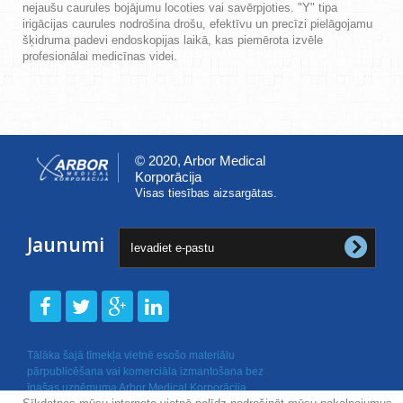
nejaušu caurules bojājumu locoties vai savērpjoties.
"Y" tipa
irigācijas caurules nod
rošina drošu, efektīvu un precīzi pielāgojamu
šķidruma padevi endoskopijas laikā, kas piemērota izvēle
profesionālai medicīnas videi.
© 2020, Arbor Medical
Korporācija
Visas tiesības aizsargātas.
Jaunumi
Tālāka šajā tīmekļa vietnē esošo materiālu
pārpublicēšana vai komerciāla izmantošana bez
īpašas uzņēmuma Arbor Medical Korporācija