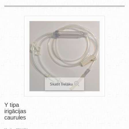
Skatīt lielāku
Y tipa
irigācijas
caurules