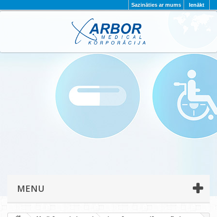
Sazināties ar mums
Ienākt
AKTUALITĀTES
PAR MUMS
PROJEKTI
KONTAKTI
REKVIZĪTI
PRIVĀTUMA POLITIKA
MENU