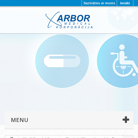
Sazināties ar mums
Ienākt
AKTUALITĀTES
PAR MUMS
PROJEKTI
KONTAKTI
REKVIZĪTI
PRIVĀTUMA POLITIKA
MENU