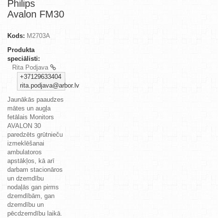
Philips
Avalon FM30
Kods:
M2703A
Produkta
speciālisti:
Rita Podjava
+37129633404
rita.podjava@arbor.lv
Jaunākās paaudzes
mātes un augļa
fetālais Monitors
AVALON 30
paredzēts grūtnieču
izmeklēšanai
ambulatoros
apstākļos, kā arī
darbam stacionāros
un dzemdību
nodaļās gan pirms
dzemdībām, gan
dzemdību un
pēcdzemdību laikā.