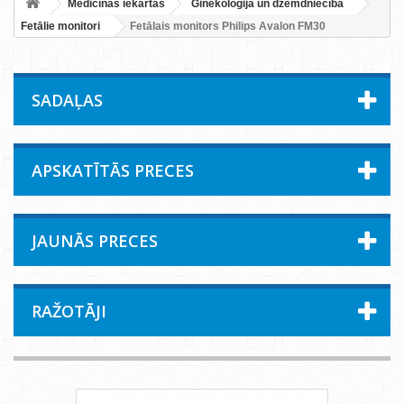
Medicīnas iekārtas
Ginekoloģija un dzemdniecība
Fetālie monitori
Fetālais monitors Philips Avalon FM30
SADAĻAS
APSKATĪTĀS PRECES
JAUNĀS PRECES
RAŽOTĀJI