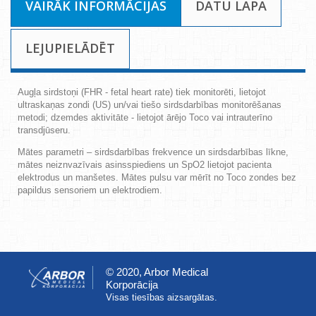
VAIRĀK INFORMĀCIJAS
DATU LAPA
LEJUPIELĀDĒT
Augļa sirdstoņi (FHR - fetal heart rate) tiek monitorēti, lietojot
ultraskaņas zondi (US) un/vai tiešo sirdsdarbības monitorēšanas
metodi; dzemdes aktivitāte - lietojot ārējo Toco vai intrauterīno
transdjūseru.
Mātes parametri – sirdsdarbības frekvence un sirdsdarbības līkne,
mātes neiznvazīvais asinsspiediens un SpO2 lietojot pacienta
elektrodus un manšetes. Mātes pulsu var mērīt no Toco zondes bez
papildus sensoriem un elektrodiem.
© 2020, Arbor Medical
Korporācija
Visas tiesības aizsargātas.