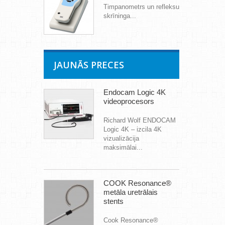
Timpanometrs un refleksu
skrīninga...
JAUNĀS PRECES
Endocam Logic 4K
videoprocesors
Richard Wolf ENDOCAM
Logic 4K – izcila 4K
vizualizācija
maksimālai...
COOK Resonance®
metāla uretrālais
stents
Cook Resonance®