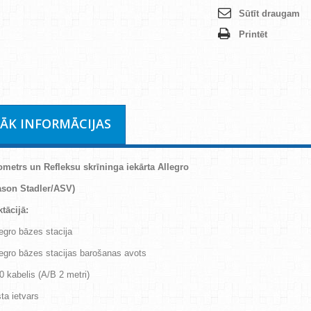
Sūtīt draugam
Printēt
RĀK INFORMĀCIJAS
metrs un Refleksu skrīninga iekārta Allegro
ason Stadler/ASV)
tācijā:
legro bāzes stacija
legro bāzes stacijas barošanas avots
0 kabelis (A/B 2 metri)
ta ietvars