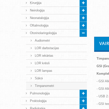
Ķirurģija
Neiroloģija
Neonataloģija
Oftalmoloģija
Otorinolaringoloģija
Audiometri
VAI
LOR darbstacijas
LOR iekārtas
Timpano
LOR krēsli
GSI (Gr
LOR lampas
Komplek
Sūkņi
- GSI Al
Timpanometri
- GSI Al
Pulmonoloģija
- USB 2.
Proktoloģija
- GSI tes
Radioloģija