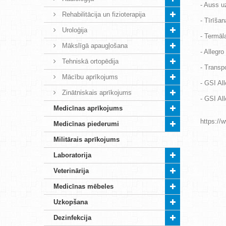
- Auss u
Rehabilitācija un fizioterapija
- Tīrīša
Uroloģija
- Termāla
Mākslīgā apaugļošana
- Allegro
Tehniskā ortopēdija
- Transp
Mācību aprīkojums
- GSI Al
Zinātniskais aprīkojums
- GSI All
Medicīnas aprīkojums
https://
Medicīnas piederumi
Militārais aprīkojums
Laboratorija
Veterinārija
Medicīnas mēbeles
Uzkopšana
Dezinfekcija