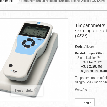
panometri
Timpanometrs un refleksu skrīninga iekārta Allegro GSI (ASV)
Timpanometrs 
skrīninga iekār
(ASV)
Kods:
Allegro
Produkta speciālisti:
Sigita Kalniņa
+371 67620126
+371 29285456
sigita.kalnina@arb
Timpanometrs un reflek
Allegro GSI Grason St
Portatīvs
Skatīt lielāku
Kopīgot