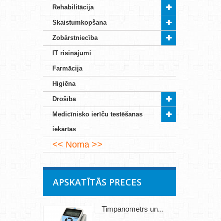
Rehabilitācija
Skaistumkopšana
Zobārstniecība
IT risinājumi
Farmācija
Higiēna
Drošība
Medicīnisko ierīču testēšanas
iekārtas
Noma
APSKATĪTĀS PRECES
Timpanometrs un...