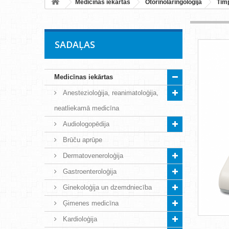
Medicīnas iekārtas
Otorinolaringoloģija
Tim
SADAĻAS
Medicīnas iekārtas
Anestezioloģija, reanimatoloģija,
neatliekamā medicīna
Audiologopēdija
Brūču aprūpe
Dermatoveneroloģija
Gastroenteroloģija
Ginekoloģija un dzemdniecība
Ģimenes medicīna
Kardioloģija