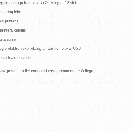
zgaļa paraugu komplekts GSI Allegro, 12 sloti
nas komplekts
is printeris
 printera kabelis
orta soma
legro elektronisko rokasgrāmatu komplekts USB
egro īsais ceļvedis
www.grason-stadler.com/products/tympanometers/allegro