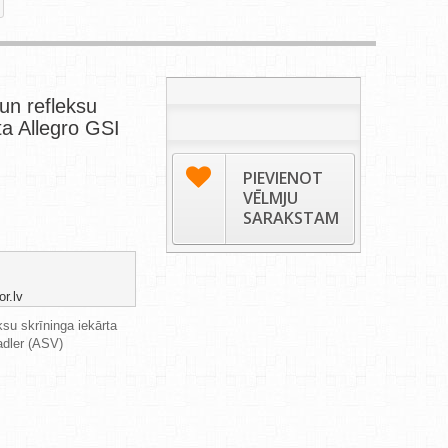
un refleksu
ta Allegro GSI
PIEVIENOT
VĒLMJU
SARAKSTAM
or.lv
su skrīninga iekārta
adler (ASV)